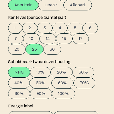
Annuitair
Lineair
Aflosvrij
Rentevastperiode (aantal jaar)
1
2
3
4
5
6
7
10
12
15
17
20
25
30
Schuld-marktwaardeverhouding
NHG
10%
20%
30%
40%
50%
60%
70%
80%
90%
100%
Energie label