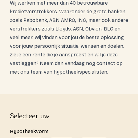
Wij werken met meer dan 40 betrouwbare
kredietverstrekkers. Waaronder de grote banken
Login
zoals
Rabobank
,
ABN AMRO
,
ING
, maar ook andere
verstrekkers zoals
Lloyds,
ASN
,
Obvion
, BLG en
Expats
veel meer. Wij vinden voor jou de beste oplossing
voor jouw persoonlijk situatie, wensen en doelen.
Gratis kennismaking
Zie je een rente die je aanspreekt en wil je deze
vastleggen? Neem dan vandaag nog
contact op
met ons team van hypotheekspecialisten.
Selecteer uw
Hypotheekvorm