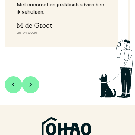
Met concreet en praktisch advies ben
netj
ik geholpen.
insc
niet
M de Groot
Joo
28-04-2026
17-12