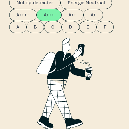
Nul-op-de-meter
Energie Neutraal
A++++
A+++
A++
A+
A
B
C
D
E
F