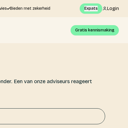
Login
vies
Bieden met zekerheid
Expats
Gratis kennismaking
onder. Een van onze adviseurs reageert