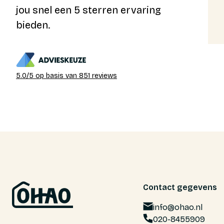
jou snel een 5 sterren ervaring
geen betere hypotheekadviseur kunnen
wensen!
bieden.
Marije
2-07-2026
5.0/5 op basis van 851 reviews
Contact gegevens
info@ohao.nl
020-8455909