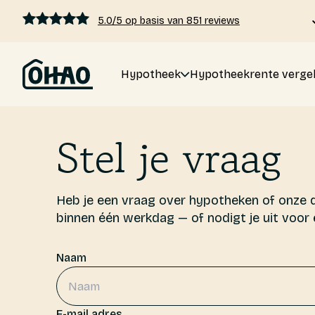
5.0/5 op basis van 851 reviews
Hypotheek
Hypotheekrente vergel
Hypotheek
Stel je vraag
Hypotheekrente vergelijken
Hypotheek berekenen
Heb je een vraag over hypotheken of onze di
binnen één werkdag — of nodigt je uit voor 
Kennis
Naam
Tarieven
Over ons
E-mail adres