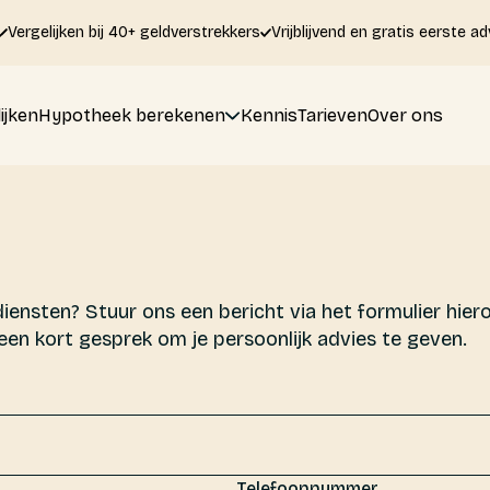
Vergelijken bij 40+ geldverstrekkers
Vrijblijvend en gratis eerste ad
ijken
Hypotheek berekenen
Kennis
Tarieven
Over ons
ensten? Stuur ons een bericht via het formulier hier
een kort gesprek om je persoonlijk advies te geven.
Telefoonnummer