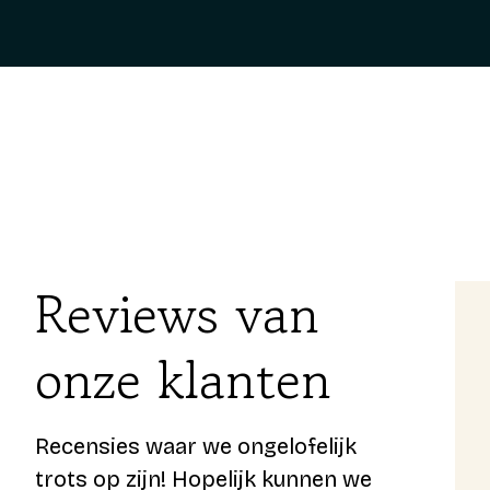
Reviews van
onze klanten
Super goed advies en fijne begeleiding bij
het uitzoeken van een passende
hypotheek. Daarnaast ook zeer
Recensies waar we ongelofelijk
behulpzaam bij alle onduidelijkheden
trots op zijn! Hopelijk kunnen we
rondom het kopen van een huis. Ik had