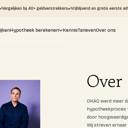
Vergelijken bij 40+ geldverstrekkers
Vrijblijvend en gratis eerste ad
ijken
Hypotheek berekenen
Kennis
Tarieven
Over ons
Over
OHAO werd meer dan
hypotheekproces t
door hoogwaardige
Wij streven ernaa