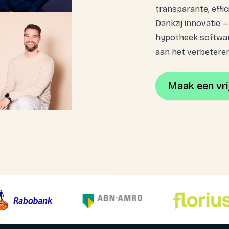
transparante, effi
Dankzij innovatie 
hypotheek softwar
aan het verbetere
Maak een vri