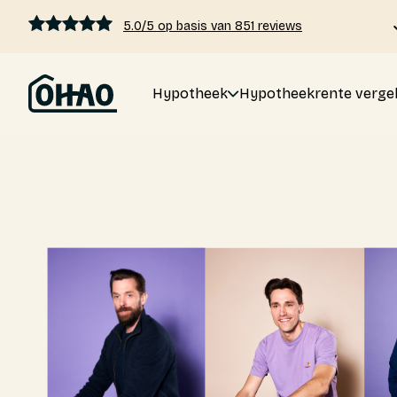
5.0/5 op basis van 851 reviews
Hypotheek
Hypotheekrente vergel
Hypotheek
Hypotheekrente vergelijken
Hypotheek berekenen
Kennis
Tarieven
Over ons