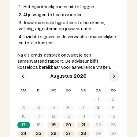
Het hypotheekproces uit te leggen.
Login
Al je vragen te beantwoorden.
Jouw maximale hypotheek te berekenen,
volledig afgestemd op jouw situatie.
Expats
Inzicht te geven in de verwachte maandelijkse
en totale kosten.
Gratis kennismaking
Na dit gratis gesprek ontvang je een
samenvattend rapport. De adviseur blijft
kosteloos bereikbaar voor aanvullende vragen.
Augustus 2026
MA
DI
WO
DO
VR
ZA
ZO
1
2
3
4
5
6
7
8
9
10
11
12
13
14
15
16
17
18
19
20
21
22
23
24
25
26
27
28
29
30