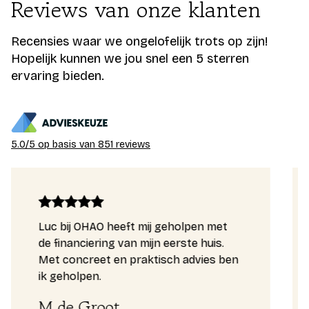
Reviews van onze klanten
doorgaans niet onder de aftrekbare
kunnen gebruiken voor een hypotheekaanvraag.
kostenposten.
Zo kan er gebruik worden gemaakt van een
Recensies waar we ongelofelijk trots op zijn!
intentieverklaring, het gemiddelde inkomen van de
Hopelijk kunnen we jou snel een 5 sterren
ervaring bieden.
laatste drie jaar en een Inkomensbepaling
Loondienst.
5.0/5 op basis van 851 reviews
Luc bij OHAO heeft mij geholpen met
de financiering van mijn eerste huis.
Met concreet en praktisch advies ben
ik geholpen.
M de Groot