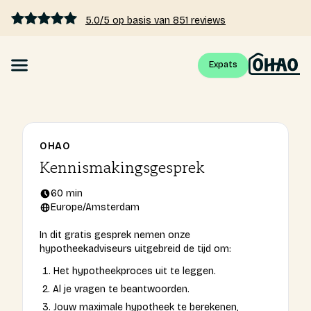
5.0/5 op basis van 851 reviews
Expats
Hypotheek
Hypotheekrente vergelijken
OHAO
Kennismakingsgesprek
Hypotheek berekenen
60 min
Europe/Amsterdam
Kennis
In dit gratis gesprek nemen onze
hypotheekadviseurs uitgebreid de tijd om:
Tarieven
Het hypotheekproces uit te leggen.
Al je vragen te beantwoorden.
Over ons
Jouw maximale hypotheek te berekenen,