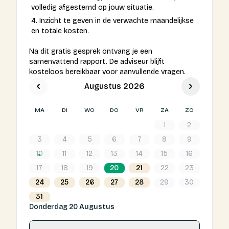
volledig afgestemd op jouw situatie.
Inzicht te geven in de verwachte maandelijkse
Login
en totale kosten.
Expats
Na dit gratis gesprek ontvang je een
samenvattend rapport. De adviseur blijft
kosteloos bereikbaar voor aanvullende vragen.
Gratis kennismaking
Augustus 2026
MA
DI
WO
DO
VR
ZA
ZO
1
2
3
4
5
6
7
8
9
10
11
12
13
14
15
16
17
18
19
20
21
22
23
24
25
26
27
28
29
30
31
Donderdag 20 Augustus