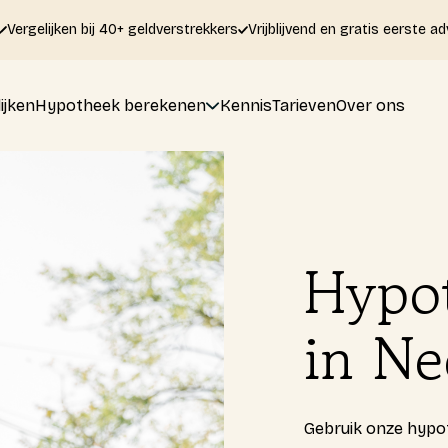
Vergelijken bij 40+ geldverstrekkers
Vrijblijvend en gratis eerste ad
ijken
Hypotheek berekenen
Kennis
Tarieven
Over ons
Hypot
in Ne
Gebruik onze hypot