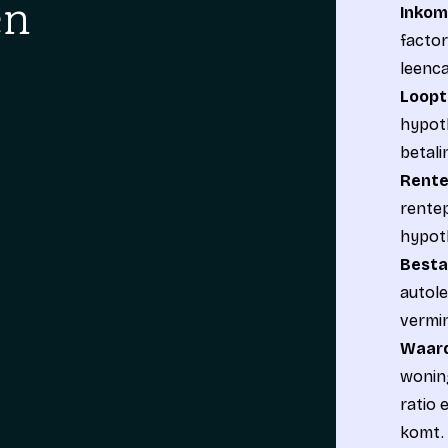
en
Inkom
facto
leenca
Loopt
hypoth
betali
Rente
rentep
hypoth
Besta
autole
vermin
Waard
woning
ratio 
komt.