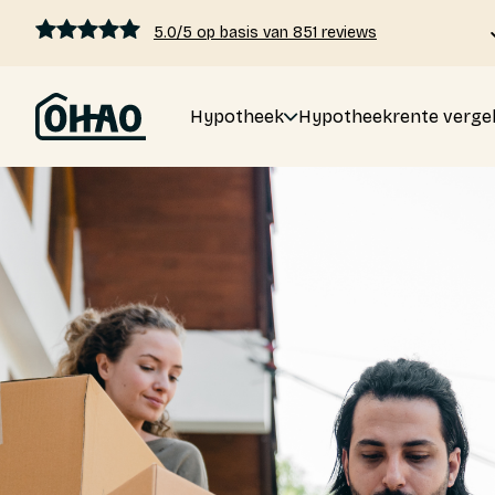
5.0/5 op basis van 851 reviews
Hypotheek
Hypotheekrente vergel
Hypotheek
Hypotheekrente vergelijken
Hypotheek berekenen
Kennis
Tarieven
Over ons