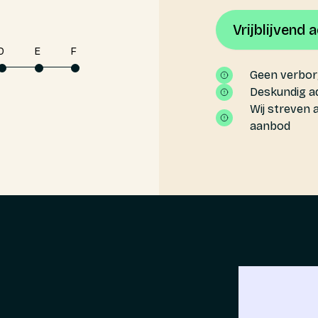
Vrijblijvend 
D
E
F
Geen verbor
Deskundig ad
Wij streven 
aanbod