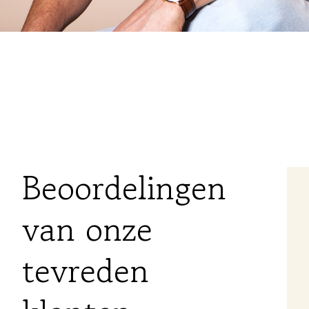
Beoordelingen
van onze
Super goed advies en fijne begeleiding bij
het uitzoeken van een passende
tevreden
hypotheek. Daarnaast ook zeer
behulpzaam bij alle onduidelijkheden
rondom het kopen van een huis. Ik had