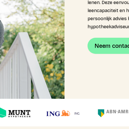
lenen. Deze eenvoud
leencapaciteit en h
persoonlijk advie
hypotheekadviseur
Neem contac