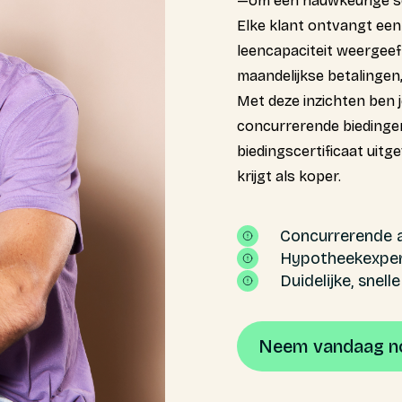
—om een nauwkeurige sc
Elke klant ontvangt een 
leencapaciteit weergeeft
maandelijkse betalingen,
Met deze inzichten ben 
concurrerende biedingen
biedingscertificaat uitg
krijgt als koper.
Concurrerende 
Hypotheekexper
Duidelijke, snell
Neem vandaag no