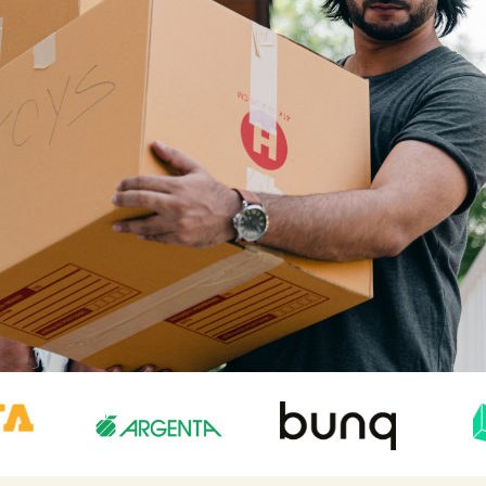
Login
Expats
Gratis kennismaking