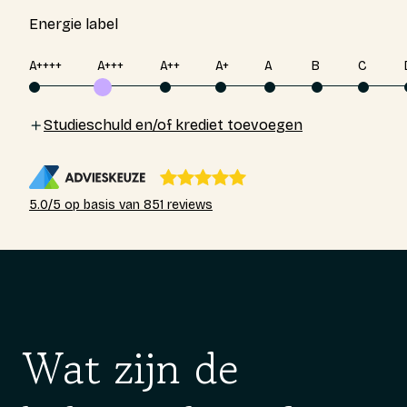
Energie label
A++++
A+++
A++
A+
A
B
C
Studieschuld en/of krediet toevoegen
5.0/5 op basis van 851 reviews
Wat zijn de